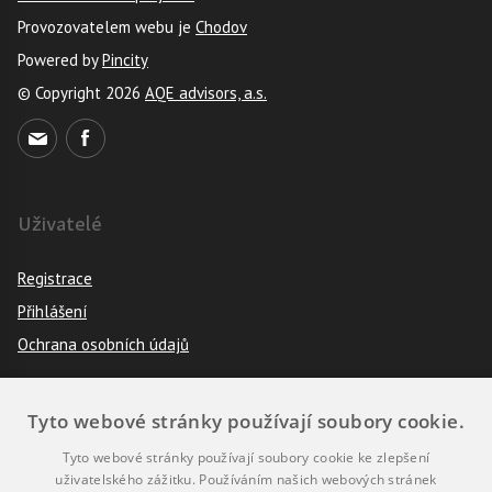
Provozovatelem webu je
Chodov
Powered by
Pincity
© Copyright 2026
AQE advisors, a.s.
Uživatelé
Registrace
Přihlášení
Ochrana osobních údajů
Tyto webové stránky používají soubory cookie.
Pravidla
Tyto webové stránky používají soubory cookie ke zlepšení
Návod k použití
uživatelského zážitku. Používáním našich webových stránek