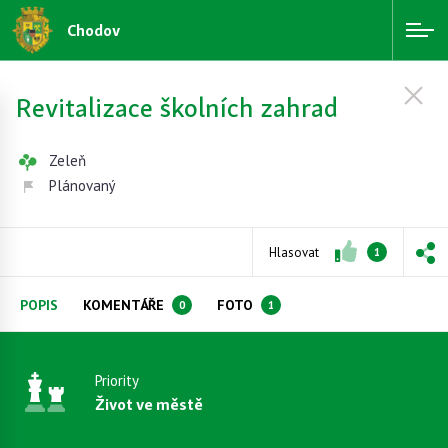
Chodov
Revitalizace školních zahrad
Zeleň
Plánovaný
Hlasovat
1
POPIS
KOMENTÁŘE
FOTO
0
1
Priority
Život ve městě