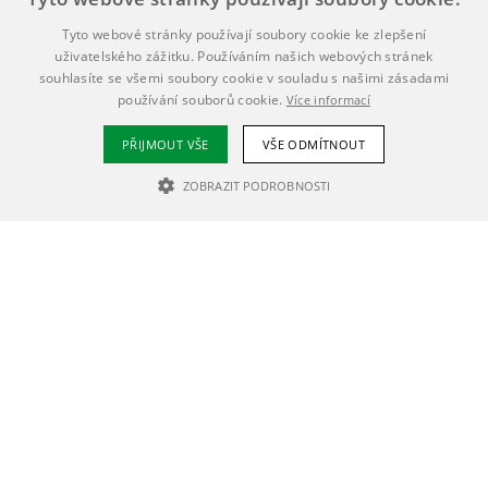
Tyto webové stránky používají soubory cookie ke zlepšení
uživatelského zážitku. Používáním našich webových stránek
souhlasíte se všemi soubory cookie v souladu s našimi zásadami
používání souborů cookie.
Více informací
PŘIJMOUT VŠE
VŠE ODMÍTNOUT
ZOBRAZIT PODROBNOSTI
NEZBYTNĚ NUTNÉ SOUBORY
VÝKONOVÉ SOUBORY
SOUBORY CÍLENÍ
Nezbytně nutné soubory
Výkonové soubory
Soubory cílení
Nezbytně nutné soubory cookie umožňují základní funkce webových
stránek, jako je přihlášení uživatele a správa účtu. Webové stránky nelze
bez nezbytně nutných souborů cookie správně používat.
Poskytovatel /
Název
Vyprší
Popis
Doména