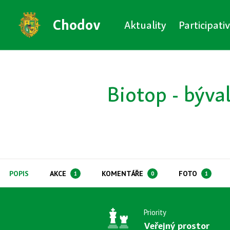
Chodov
Aktuality
Participati
Biotop - býva
POPIS
AKCE
KOMENTÁŘE
FOTO
1
0
1
Priority
Veřejný prostor