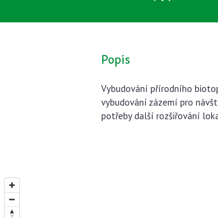
Popis
Vybudování přírodního biotop
vybudování zázemí pro návště
potřeby další rozšiřování lo