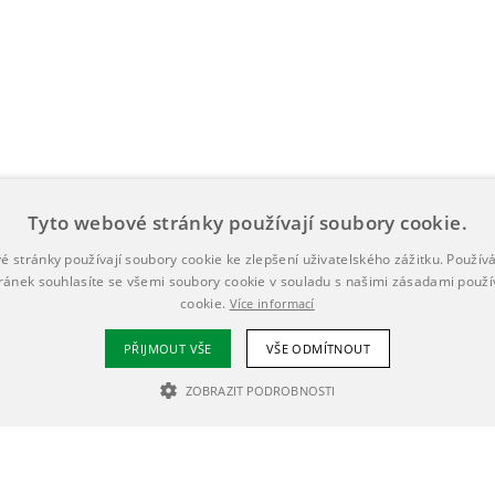
Tyto webové stránky používají soubory cookie.
é stránky používají soubory cookie ke zlepšení uživatelského zážitku. Použív
ránek souhlasíte se všemi soubory cookie v souladu s našimi zásadami použí
cookie.
Více informací
PŘIJMOUT VŠE
VŠE ODMÍTNOUT
ZOBRAZIT PODROBNOSTI
NEZBYTNĚ NUTNÉ SOUBORY
VÝKONOVÉ SOUBORY
SOUBORY CÍLE