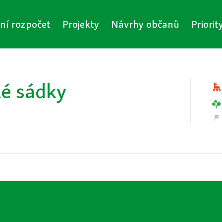
vní rozpočet
Projekty
Návrhy občanů
Priorit
lé sádky