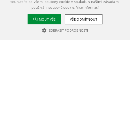
souhlasíte se všemi soubory cookie v souladu s našimi zásadami
používání souborů cookie.
Více informací
PŘIJMOUT VŠE
VŠE ODMÍTNOUT
ZOBRAZIT PODROBNOSTI
NEZBYTNĚ NUTNÉ SOUBORY
VÝKONOVÉ SOUBORY
SOUBORY CÍLENÍ
Nezbytně nutné soubory
Výkonové soubory
Soubory cílení
Nezbytně nutné soubory cookie umožňují základní funkce webových
stránek, jako je přihlášení uživatele a správa účtu. Webové stránky nelze
bez nezbytně nutných souborů cookie správně používat.
Poskytovatel /
Název
Vyprší
Popis
Doména
PHPSESSID
1 den
Cookie generovaný
PHP.net
aplikacemi
mujchodov.cz
založenými na