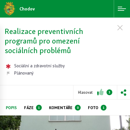
Chodov
Realizace preventivních
programů pro omezení
sociálních problémů
Sociální a zdravotní služby
Plánovaný
Hlasovat
3
POPIS
FÁZE
KOMENTÁŘE
FOTO
1
0
1