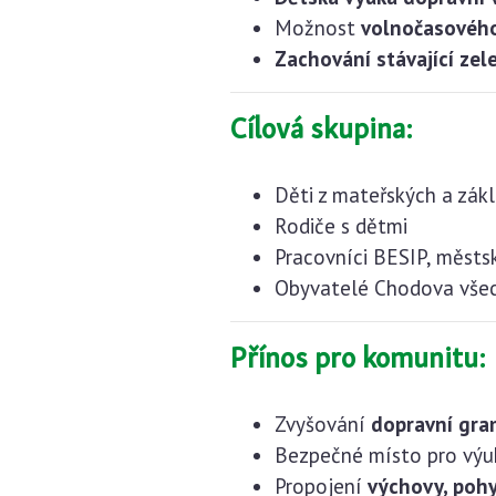
Možnost
volnočasového
Zachování stávající zel
Cílová skupina:
Děti z mateřských a zák
Rodiče s dětmi
Pracovníci BESIP, městsk
Obyvatelé Chodova všec
Přínos pro komunitu:
Zvyšování
dopravní gra
Bezpečné místo pro výu
Propojení
výchovy, pohy