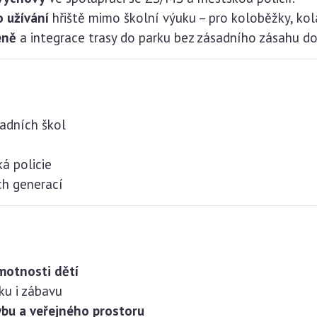
 užívání
hřiště mimo školní výuku – pro koloběžky, kola,
eně
a integrace trasy do parku bez zásadního zásahu do
ladních škol
á policie
h generací
motnosti dětí
ku i zábavu
bu a veřejného prostoru