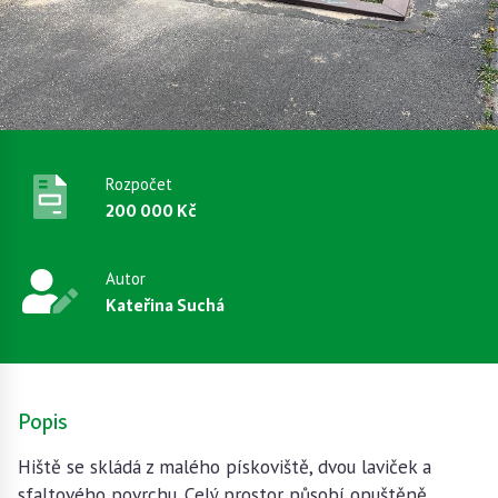
Rozpočet
200 000 Kč
Autor
Kateřina Suchá
Popis
Hiště se skládá z malého pískoviště, dvou laviček a
sfaltového povrchu. Celý prostor působí opuštěně,