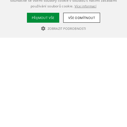
souhlasíte se všemi soubory cookie v souladu s našimi zásadami
používání souborů cookie.
Více informací
PŘIJMOUT VŠE
VŠE ODMÍTNOUT
ZOBRAZIT PODROBNOSTI
NEZBYTNĚ NUTNÉ SOUBORY
VÝKONOVÉ SOUBORY
SOUBORY CÍLENÍ
Nezbytně nutné soubory
Výkonové soubory
Soubory cílení
Nezbytně nutné soubory cookie umožňují základní funkce webových
stránek, jako je přihlášení uživatele a správa účtu. Webové stránky nelze
bez nezbytně nutných souborů cookie správně používat.
Poskytovatel /
Název
Vyprší
Popis
Doména
PHPSESSID
1 den
Cookie generovaný
PHP.net
aplikacemi
mujchodov.cz
založenými na