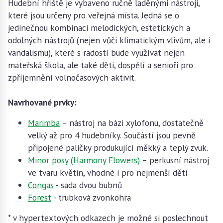
Hudební hřiště je vybaveno ručně laděnými nástroji,
které jsou určeny pro veřejná místa. Jedná se o
jedinečnou kombinaci melodických, estetických a
odolných nástrojů (nejen vůči klimatickým vlivům, ale i
vandalismu), které s radostí bude využívat nejen
mateřská škola, ale také děti, dospělí a senioři pro
zpříjemnění volnočasových aktivit.
Navrhované prvky:
Marimba
– nástroj na bázi xylofonu, dostatečně
velký až pro 4 hudebníky. Součástí jsou pevně
připojené paličky produkující měkký a teplý zvuk.
Minor posy (Harmony Flowers)
– perkusní nástroj
ve tvaru květin, vhodné i pro nejmenší děti
Congas
- sada dvou bubnů
Forest
- trubková zvonkohra
* v hypertextových odkazech je možné si poslechnout