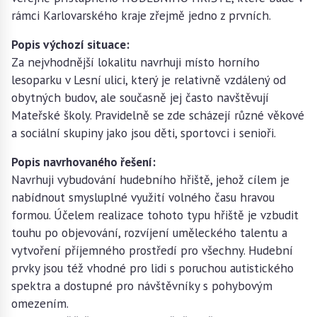
rámci Karlovarského kraje zřejmě jedno z prvních.
Popis výchozí situace:
Za nejvhodnější lokalitu navrhuji místo horního
lesoparku v Lesní ulici, který je relativně vzdálený od
obytných budov, ale současně jej často navštěvují
Mateřské školy. Pravidelně se zde scházejí různé věkové
a sociální skupiny jako jsou děti, sportovci i senioři.
Popis navrhovaného řešení:
Navrhuji vybudování hudebního hřiště, jehož cílem je
nabídnout smysluplné využití volného času hravou
formou. Účelem realizace tohoto typu hřiště je vzbudit
touhu po objevování, rozvíjení uměleckého talentu a
vytvoření příjemného prostředí pro všechny. Hudební
prvky jsou též vhodné pro lidi s poruchou autistického
spektra a dostupné pro návštěvníky s pohybovým
omezením.