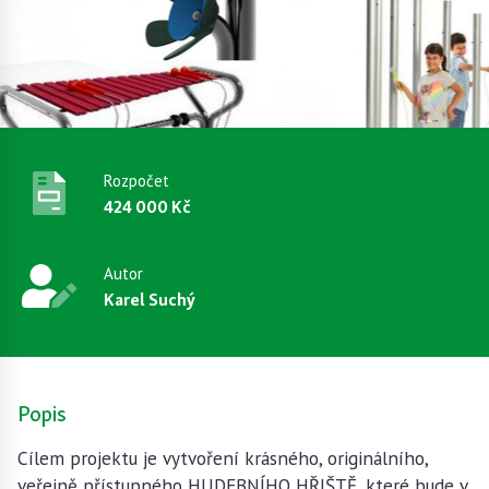
Rozpočet
424 000 Kč
Autor
Karel Suchý
Popis
Cílem projektu je vytvoření krásného, originálního,
veřejně přístupného HUDEBNÍHO HŘIŠTĚ, které bude v