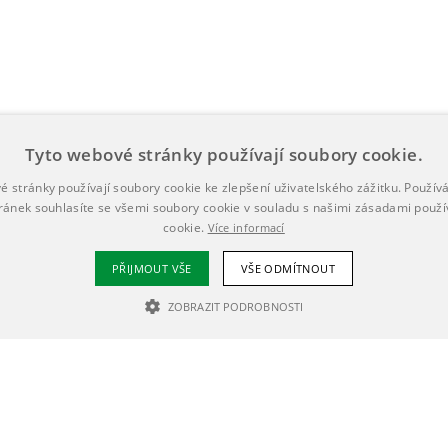
Tyto webové stránky používají soubory cookie.
é stránky používají soubory cookie ke zlepšení uživatelského zážitku. Použív
ránek souhlasíte se všemi soubory cookie v souladu s našimi zásadami použí
cookie.
Více informací
PŘIJMOUT VŠE
VŠE ODMÍTNOUT
ZOBRAZIT PODROBNOSTI
NEZBYTNĚ NUTNÉ SOUBORY
VÝKONOVÉ SOUBORY
SOUBORY CÍLE
Nezbytně nutné soubory
Výkonové soubory
Soubory cílení