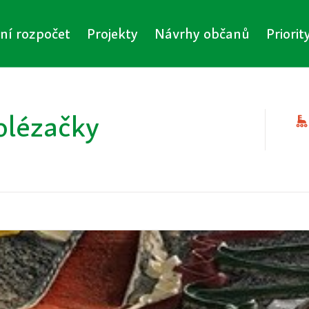
vní rozpočet
Projekty
Návrhy občanů
Priorit
olézačky