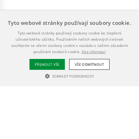
Tyto webové stránky používají soubory cookie.
Tyto webové stránky používají soubory cookie ke zlepšení
uživatelského zážitku. Používáním našich webových stránek
souhlasíte se všemi soubory cookie v souladu s našimi zásadami
používání souborů cookie.
Více informací
PŘIJMOUT VŠE
VŠE ODMÍTNOUT
ZOBRAZIT PODROBNOSTI
NEZBYTNĚ NUTNÉ SOUBORY
VÝKONOVÉ SOUBORY
SOUBORY CÍLENÍ
Nezbytně nutné soubory
Výkonové soubory
Soubory cílení
Nezbytně nutné soubory cookie umožňují základní funkce webových